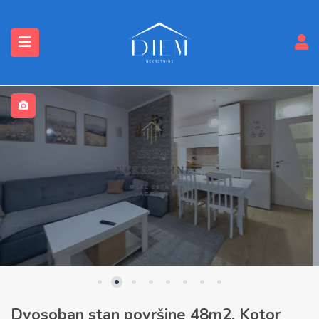
submenu (Nekretnine)
Dvosoban stan površine 48m2, Kotor