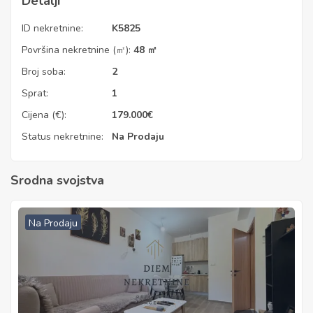
Detalji
ID nekretnine:
K5825
Površina nekretnine (㎡):
48 ㎡
Broj soba:
2
Sprat:
1
Cijena (€):
179.000
€
Status nekretnine:
Na Prodaju
Srodna svojstva
Na Prodaju