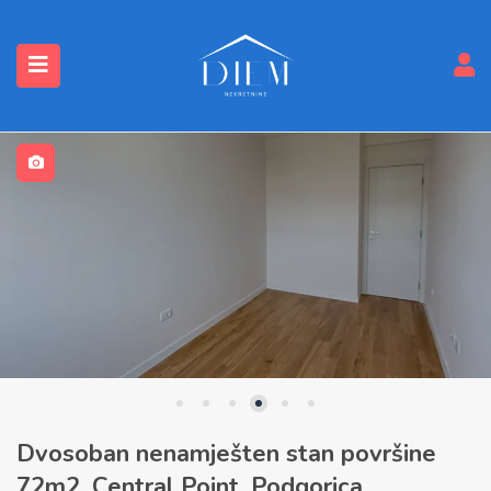
submenu (Nekretnine)
Dvosoban nenamješten stan površine
72m2, Central Point, Podgorica