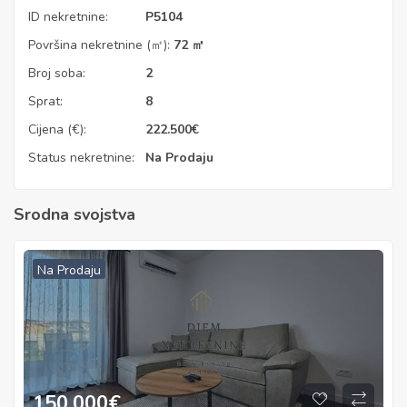
ID nekretnine:
P5104
Površina nekretnine (㎡):
72 ㎡
Broj soba:
2
Sprat:
8
Cijena (€):
222.500
€
Status nekretnine:
Na Prodaju
Srodna svojstva
Na Prodaju
150.000
€