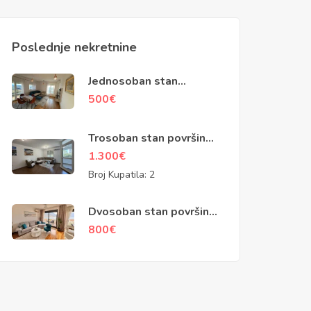
Poslednje nekretnine
Jednosoban stan
površine 45m2, zgrada
500
€
Zetagradnje, Podgorica
Trosoban stan površine
100m2, Baku ulica,
1.300
€
Podgorica
Broj Kupatila:
2
Dvosoban stan površine
70m2, Dobrota, Kotor
800
€