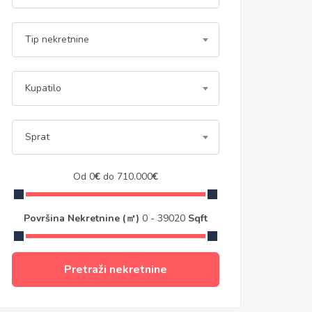
Tip nekretnine
Kupatilo
Sprat
Od
0
€
do
710.000
€
Površina Nekretnine (㎡)
0
-
39020
Sqft
Pretraži nekretnine