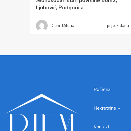
Jednosoban stan površine 56m2,
Ljubović, Podgorica
Diem_Milena
prije 7 dana
Početna
Nekretnine
Kontakt