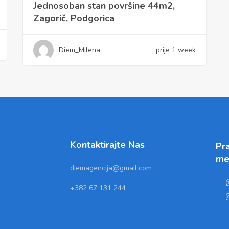
Jednosoban stan površine 44m2,
Zagorič, Podgorica
Diem_Milena
prije 1 week
Kontaktirajte Nas
Pra
me
diemagencija@gmail.com
+382 67 131 244