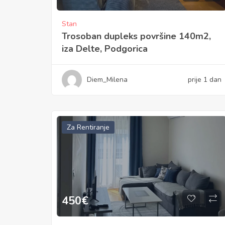
Stan
Trosoban dupleks površine 140m2,
iza Delte, Podgorica
Diem_Milena
prije 1 dan
Za Rentiranje
450
€