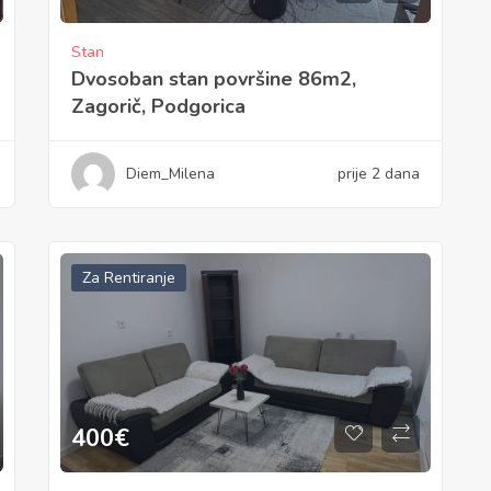
Stan
Dvosoban stan površine 86m2,
Zagorič, Podgorica
Diem_Milena
prije 2 dana
Za Rentiranje
400
€