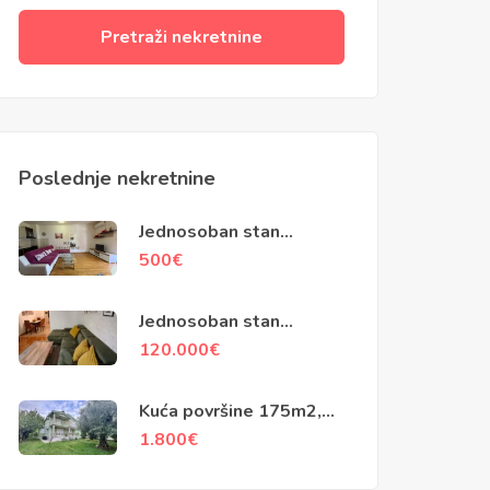
Pretraži nekretnine
Poslednje nekretnine
Jednosoban stan
površine 50m2, City
500
€
Kvart, Podgorica
Jednosoban stan
površine 48m2, Stari
120.000
€
Aerodrom, Podgorica
Kuća površine 175m2,
Vranjske Njive,
1.800
€
Podgorica