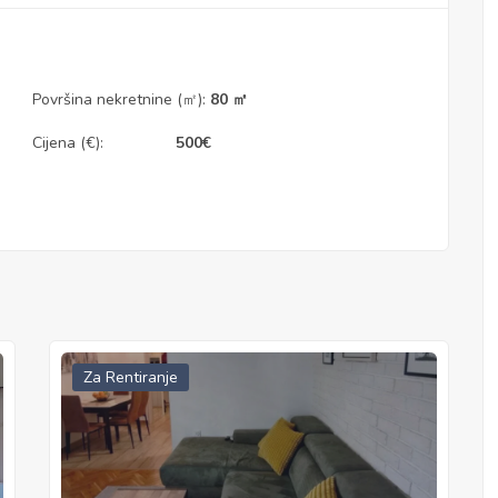
Površina nekretnine (㎡):
80 ㎡
Cijena (€):
500
€
Za Rentiranje