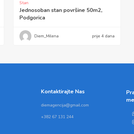
Stan
Jednosoban stan površine 50m2,
Podgorica
Diem_Milena
prije 4 dana
Kontaktirajte Nas
Pra
me
diemagencija@gmail.com
+382 67 131 244