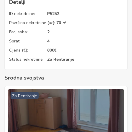
Detalji
ID nekretnine:
P5252
Površina nekretnine (㎡):
70 ㎡
Broj soba:
2
Sprat:
4
Cijena (€):
800
€
Status nekretnine:
Za Rentiranje
Srodna svojstva
Za Rentiranje