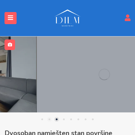
submenu (Nekretnine)
Dvosoban namješten stan površine