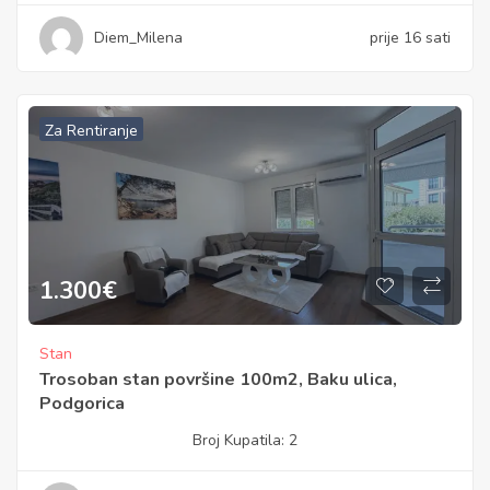
Diem_Milena
prije 16 sati
Za Rentiranje
1.300
€
Stan
Trosoban stan površine 100m2, Baku ulica,
Podgorica
Broj Kupatila:
2