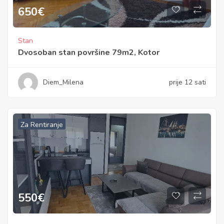
650
€
Stan
Dvosoban stan površine 79m2, Kotor
Diem_Milena
prije 12 sati
Za Rentiranje
550
€