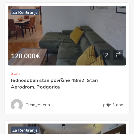
Za Rentiranje
120.000
€
Stan
Jednosoban stan površine 48m2, Stari
Aerodrom, Podgorica
Diem_Milena
prije 1 dan
Za Rentiranje