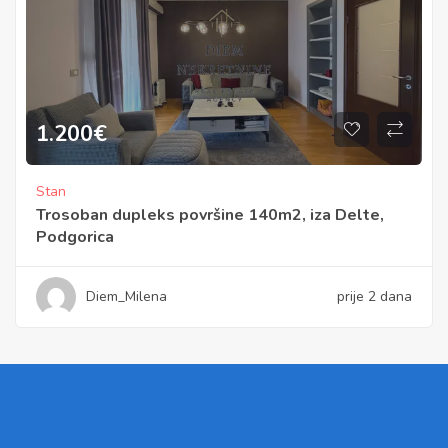
1.200
€
Stan
Trosoban dupleks površine 140m2, iza Delte,
Podgorica
Diem_Milena
prije 2 dana