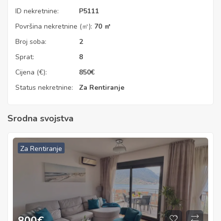
ID nekretnine:
P5111
Površina nekretnine (㎡):
70 ㎡
Broj soba:
2
Sprat:
8
Cijena (€):
850
€
Status nekretnine:
Za Rentiranje
Srodna svojstva
Za Rentiranje
800
€