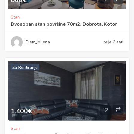
Stan
Dvosoban stan površine 70m2, Dobrota, Kotor
Diem_Milena
prije 6 sati
Za Rentiranje
1.400
€
Stan