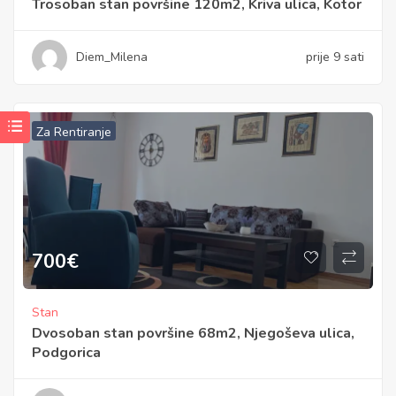
Trosoban stan površine 120m2, Kriva ulica, Kotor
Diem_Milena
prije 9 sati
Za Rentiranje
700
€
Stan
Dvosoban stan površine 68m2, Njegoševa ulica,
Podgorica