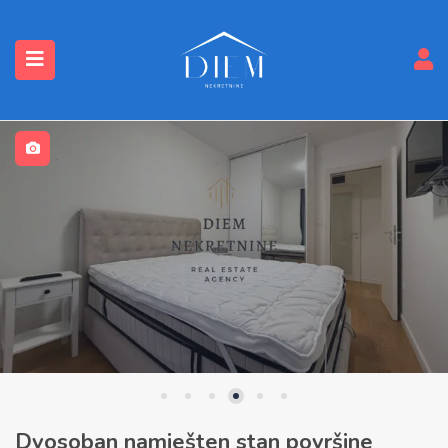
submenu (Nekretnine)
Dvosoban namješten stan površine