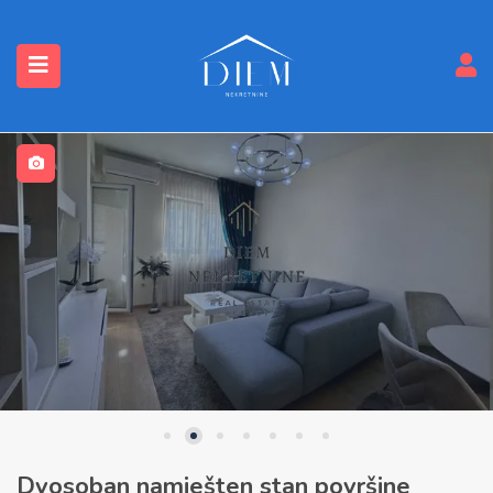
submenu (Nekretnine)
Dvosoban namješten stan površine