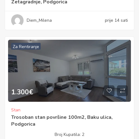
Zetagradnje, Podgorica
Diem_Milena
prije 14 sati
Za Rentiranje
1.300
€
Stan
Trosoban stan površine 100m2, Baku ulica,
Podgorica
Broj Kupatila:
2