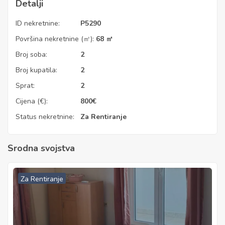
Detalji
ID nekretnine:
P5290
Površina nekretnine (㎡):
68 ㎡
Broj soba:
2
Broj kupatila:
2
Sprat:
2
Cijena (€):
800
€
Status nekretnine:
Za Rentiranje
Srodna svojstva
Za Rentiranje