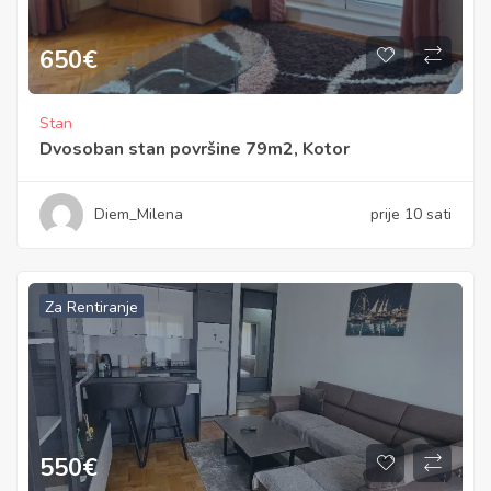
650
€
Stan
Dvosoban stan površine 79m2, Kotor
Diem_Milena
prije 10 sati
Za Rentiranje
550
€