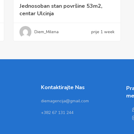
Jednosoban stan površine 53m2,
centar Ulcinja
Diem_Milena
prije 1 week
Kontaktirajte Nas
Pra
me
diemagencija@gmail.com
+382 67 131 244