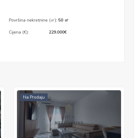
Površina nekretnine (㎡):
50 ㎡
Cijena (€):
229.000
€
Na Prodaju