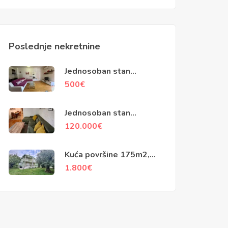
Poslednje nekretnine
Jednosoban stan
površine 50m2, City
500
€
Kvart, Podgorica
Jednosoban stan
površine 48m2, Stari
120.000
€
Aerodrom, Podgorica
Kuća površine 175m2,
Vranjske Njive,
1.800
€
Podgorica