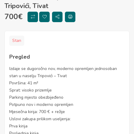
Tripovići, Tivat
700
€
Stan
Pregled
Izdaje se dugoročno nov, moderno opremljen jednosoban
stan u naselju Tripovići – Tivat
Površina: 41 m²
Sprat: visoko prizemlje
Parking mjesto obezbijeđeno
Potpuno nov i moderno opremljen
Mjesečna kirija: 700 € + režije
Uslovi zakupa prilikom useljenja:
Prva kirija
Posljednja kirija