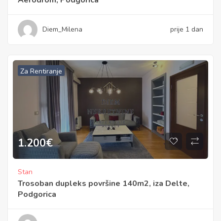
Diem_Milena
prije 1 dan
Za Rentiranje
1.200
€
Stan
Trosoban dupleks površine 140m2, iza Delte,
Podgorica