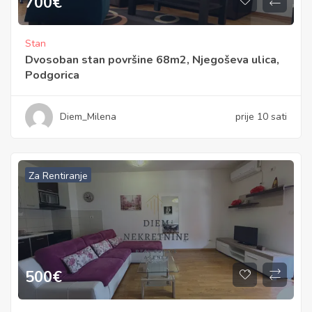
700
€
Stan
Dvosoban stan površine 68m2, Njegoševa ulica,
Podgorica
Diem_Milena
prije 10 sati
Za Rentiranje
500
€