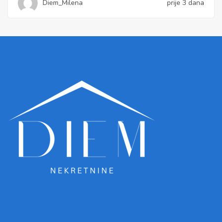
Diem_Milena
prije 3 dana