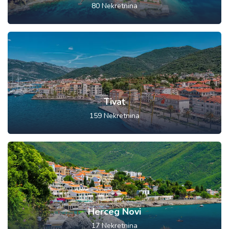
80
Nekretnina
Tivat
159
Nekretnina
Herceg Novi
17
Nekretnina