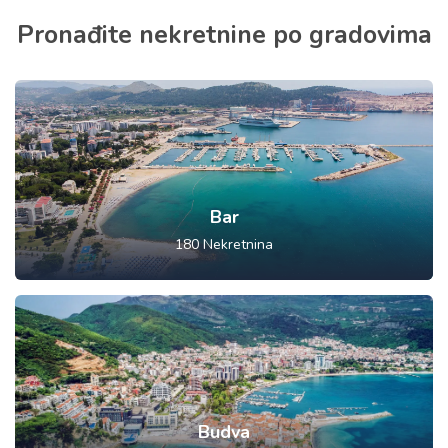
Pronađite nekretnine po gradovima
Bar
180
Nekretnina
Budva