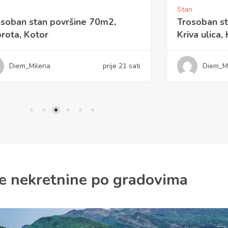
Stan
soban stan površine 120m2,
Dvosoban s
a ulica, Kotor
Njegoševa u
Diem_Milena
prije 1 dan
Diem_M
e nekretnine po gradovima