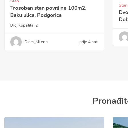
Stan
Stan
Dvosoban stan površine 70m2,
Tro
Dobrota, Kotor
Kriv
Diem_Milena
prije 21 sati
Pronađit