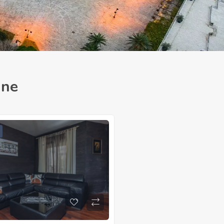
ine
Na Prodaju
150.000
€