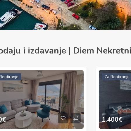
odaju i izdavanje | Diem Nekretn
Rentiranje
Za Rentiranje
400
€
700
€