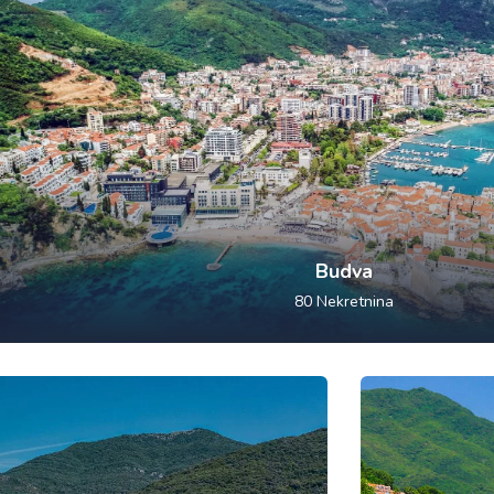
Budva
80
Nekretnina