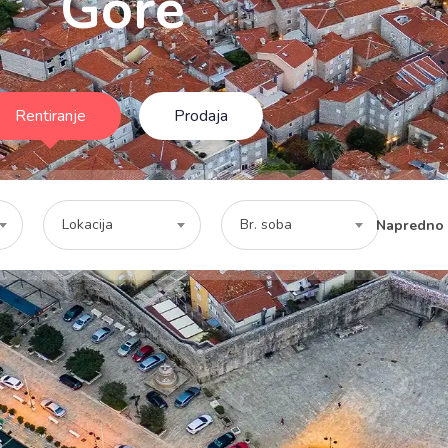
Gore
Rentiranje
Prodaja
Lokacija
Br. soba
Napredno