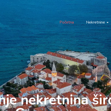
Početna
Nekretnine
anje nekretnina ši