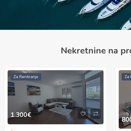
Nekretnine na pr
Za Rentiranje
Za 
800
€
1.