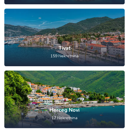
Tivat
159
Nekretnina
Herceg Novi
17
Nekretnina