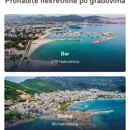
Pronađite nekretnine po gradovima
Bar
178
Nekretnina
Budva
80
Nekretnina