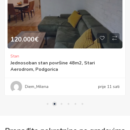
1.800
€
Kuća
površine 48m2, Stari
Kuća površine 17
rica
Diem_Milen
a
prije 11 sati