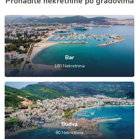
Pronađite nekretnine po gradovima
Bar
180
Nekretnina
Budva
80
Nekretnina