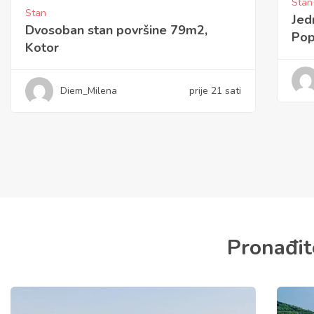
Stan
Stan
Jed
Jednosoban stan površine 45m2,
Ilin
Popovići, Bar
Diem_Milena
prije 22 sati
Pronađit