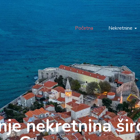
Početna
Nekretnine
anje nekretnina ši