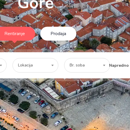
Gore
Rentiranje
Prodaja
Lokacija
Br. soba
Napredno