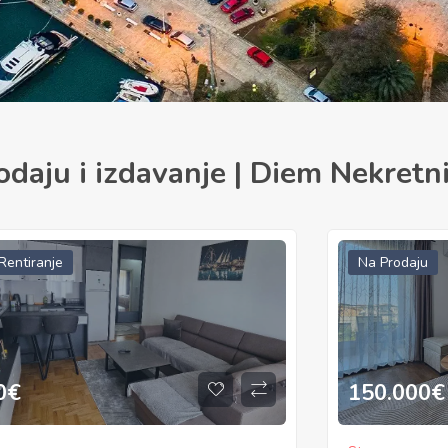
odaju i izdavanje | Diem Nekretn
Prodaju
Za Rentiranje
0.000
€
500
€