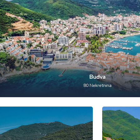
Budva
80
Nekretnina