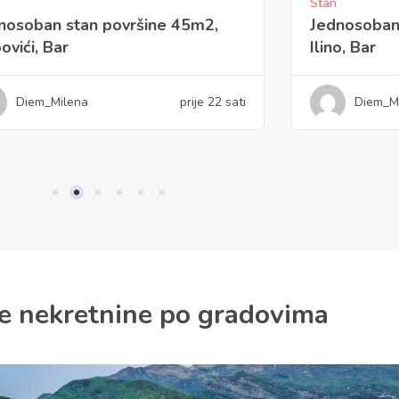
Stan
nosoban stan površine 48m2,
Jednosoban
o, Bar
zgrada Zeta
Diem_Milena
prije 1 dan
Diem_M
e nekretnine po gradovima