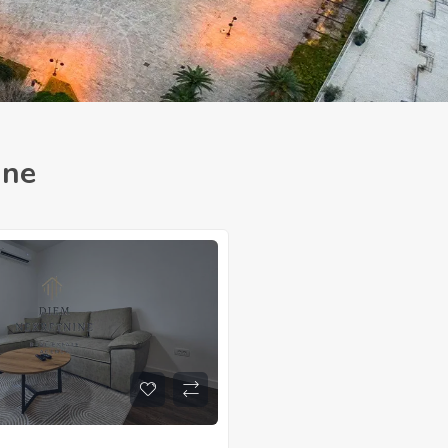
ine
Za Rentiranje
1.300
€