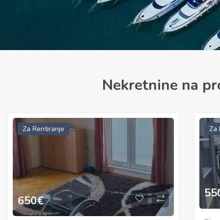
Nekretnine na pr
Za Rentiranje
Na 
15
550
€