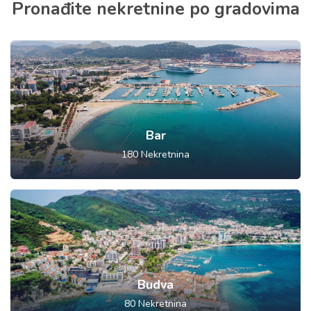
Pronađite nekretnine po gradovima
Bar
180
Nekretnina
Budva
80
Nekretnina