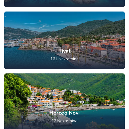
Tivat
161
Nekretnina
Herceg Novi
17
Nekretnina